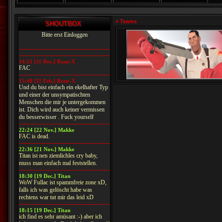
» Teams
SHOUTBOX
Bitte erst Einloggen
14:21 [11 Dec.] Rone-X
FAC
15:40 [11 Feb.] Rone-X
Und du bist einfach ein ekelhafter Typ
und einer der unsympatischten
Menschen die mir je untergekommen
ist. Dich wird auch keiner vermissen
du besserwisser . Fuck yourself
22:24 [22 Nov.] Makke
FAC is dead.
22:36 [21 Nov.] Makke
Titan ist nen ziemlichles cry baby,
muss man einfach mal feststellen.
18:30 [19 Dec.] Titan
WoW Fullac ist spammfreie zone xD,
falls ich was gelöscht habe was
rechtens war tut mir das leid xD
18:15 [19 Dec.] Titan
ich find es sehr amüsant :-) aber ich