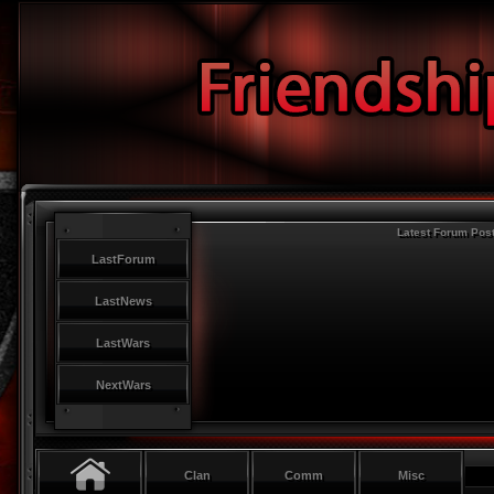
Latest Forum Pos
LastForum
LastNews
LastWars
NextWars
Clan
Comm
Misc